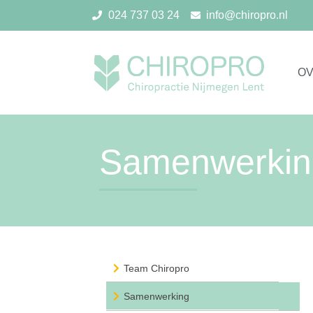
024 737 03 24
info@chiropro.nl
OV
Samenwerkin
Team Chiropro
Samenwerking